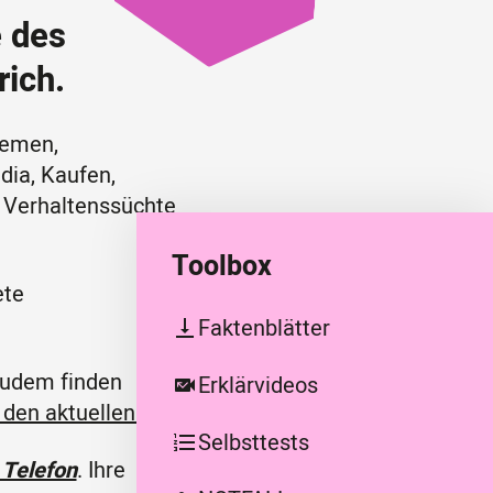
e des
rich
.
lemen,
dia, Kaufen,
f Verhaltenssüchte
Toolbox
ete
Faktenblätter
vertical_align_bottom
Zudem finden
Erklärvideos
missed_video_call
 den aktuellen Daten.
Selbsttests
format_list_numbered
 Telefon
. Ihre